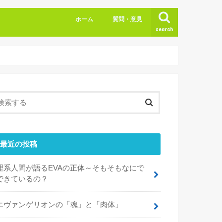
ホーム
質問・意見
search
最近の投稿
理系人間が語るEVAの正体～そもそもなにで
できているの？
エヴァンゲリオンの「魂」と「肉体」